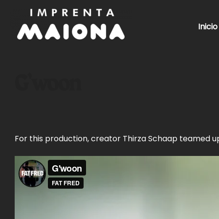
Saltar
al
Inicio
contenido
G’woon
For this production, creator Thirza Schaap teamed up 