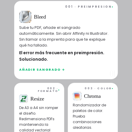
001 · PREIMPRESIÓN
Bleed
Sube tu PDF, añade el sangrado
automáticamente. Sin abrir Affinity ni Illustrator.
Sin llamar a la imprenta para que te explique
qué ha fallado.
El error más frecuente en preimpresión.
Solucionado.
AÑADIR SANGRADO →
01
002 ·
003 · COLOR
FORMATO
Chroma
Resize
Randomizador de
De A3 a A4 sin romper
paletas de color.
el diseño.
Prueba
Redimensiona PDFs
combinaciones
manteniendo la
aleatorias.
calidad vectorial