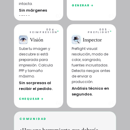
intacta.
GENERAR →
Sin márgenes
02
03
raros.
REDIMENSIONAR →
004 ·
005 ·
PREIMPRESIÓN
PREFLIGHT
Visión
Inspector
Sube tu imagen y
Preflight visual:
descubre si está
resolución, modo de
preparada para
color, sangrado,
impresión. Calcula
fuentes incrustadas.
PPP y tamaño
Detecta riesgos antes
máximo.
de enviar a
producción.
Sin sorpresas al
Análisis técnico en
recibir el pedido.
segundos.
CHEQUEAR →
04
05
INSPECCIONAR PDF
→
COMUNIDAD
¿Hay una herramienta que debería