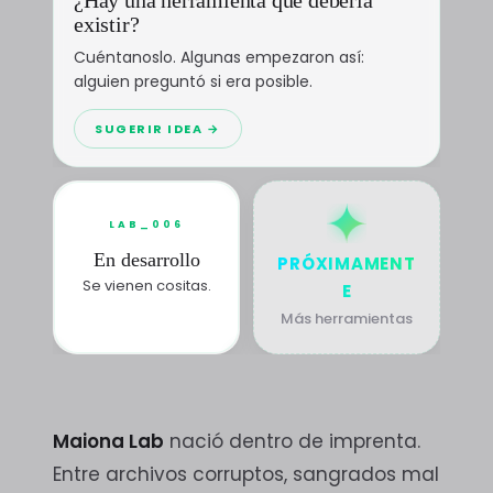
existir?
Cuéntanoslo. Algunas empezaron así:
alguien preguntó si era posible.
SUGERIR IDEA →
LAB_006
En desarrollo
PRÓXIMAMENT
Se vienen cositas.
E
Más herramientas
Maiona Lab
nació dentro de imprenta.
Entre archivos corruptos, sangrados mal