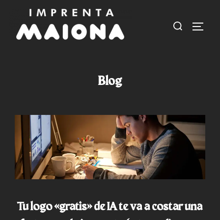
Saltar
al
Buscar:
ALTER
contenido
Blog
Tu logo «gratis» de IA te va a costar una