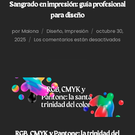
Sangrado en impresión: guía profesional
para diseño
Publicado
por
Maiona
Diseño
,
Impresión
octubre 30,
el
2025
Los comentarios están desactivados
RGB, CMYK y Pantone: la trinidad del